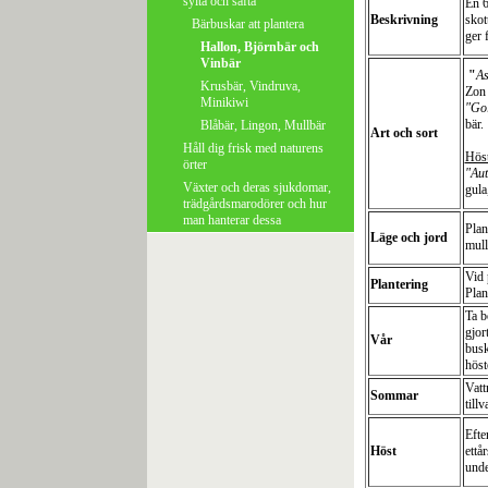
sylta och safta
En 6
Beskrivning
skot
Bärbuskar att plantera
ger 
Hallon, Björnbär och
Vinbär
"
As
Krusbär, Vindruva,
Zon 
Minikiwi
"Go
bär.
Blåbär, Lingon, Mullbär
Art och sort
Håll dig frisk med naturens
Höst
örter
"Aut
Växter och deras sjukdomar,
gula
trädgårdsmarodörer och hur
man hanterar dessa
Plan
Läge och jord
mull
Vid 
Plantering
Plan
Ta b
gjor
Vår
busk
höst
Vatt
Sommar
till
Efte
Höst
ettå
unde