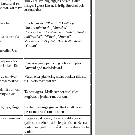
100 - 150 cm hög tagglös buske. Bären
frukt först på
hänger i glesa klasar. Härdig lättodlad och
år man vänta två
anspråkslös.
söta bär.
Svarta vinbär:
"Polar", "Brödtorp",
"Intercontinental" , "Storklas"
Röda vinbär:
"Jonkheer van Teets"
,
"Röda
ora mörkröda
holländska", "Viking" , "Stansa".
".
Vita vinbär:
"Vit jätte", "Vita holländska",
"Gullan"
ättodlat. Ger
aljeras eller
Planteras på öppen, solig och varm plats.
. Odlas i lätt
Använd god trädgårdsjord.
l 25 cm över
Våren efter plantering skärs busken tillbaka
 nya rotskott.
till 15 cm över marken.
är. Ta rot- och
Ta bort ogräs. Mylla ner benmjöl eller
enmjöl. Gör
kogödsel i jorden runt busken.
e, nya, långa
Stötta frukttunga grenar. Bäst är att ha ett
permanent stöd runt busken.
l under sommar
Liggande, skadade, döda och äldre grenar
gallras bort efter bladfallet på hösten. Svarta
vinbär kan gallras ur hårdare än röda och vita
vinbär.