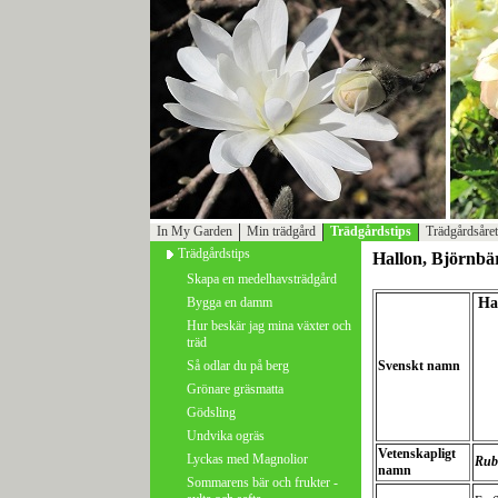
In My Garden
Min trädgård
Trädgårdstips
Trädgårdsåret
Trädgårdstips
Hallon, Björnbä
Skapa en medelhavsträdgård
Bygga en damm
Ha
Hur beskär jag mina växter och
träd
Så odlar du på berg
Svenskt namn
Grönare gräsmatta
Gödsling
Undvika ogräs
Vetenskapligt
Lyckas med Magnolior
Rub
namn
Sommarens bär och frukter -