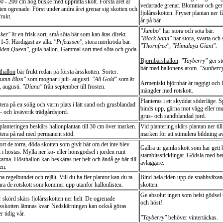
0 - 200 cm hög buske med upprätta skott. Första året är
vedartade grenar. Blommar och ger 
ten ogrenade. Först under andra året grenar sig skotten och
fjolårsskotten. Fryser plantan ner f
frukt.
år på bär.
"Jumbo"
har stora och söta bär.
ker"
är en frisk sort, små söta bär som kan ätas direkt.
"Black Satin"
har stora, svarta och 
1-5. Härdigast av alla.
"Prfeussen"
, stora mörkröda bär.
"Thornfree", "Himalaya Giant".
lden Queen"
, gula hallon. Gammal sort med söta och goda
Björnbärshallon
:
"Tayberry"
ger st
bär med hallonens arom.
"Sunberry
hallon
bär frukt redan på första årsskotten. Sorter:
umn Bliss"
som mognar i juli- augusti.
"All Gold"
som är
Armeniskt björnbär är taggigt och l
, augusti.
"Diana"
från september till frosten.
mängder med rotskott.
Planteras i ett skyddat söderläge. Sp
tera på en solig och varm plats i lätt sand och grusblandad
binds upp, gärna mot vägg eller mur
- och kväverik trädgårdsjord.
grus- och sandblandad jord.
planteringen beskärs hallonplantan till 30 cm över marken.
Vid plantering skärs plantan ner til
tera på rad med permanent stöd.
marken för att stimulera bildning av
ort de torra, döda skotten som givit bär om det inte blev
Gallra ur gamla skott som har gett b
t i höstas. Mylla ner ko- eller hönsgödsel i jorden runt
stambitssticklingar. Gödsla med b
arna. Hösthallon kan beskäras ner helt och ändå ge bär till
avläggare.
en.
na regelbundet och rejält. Vill du ha fler plantor kan du ta
Bind hela tiden upp de snabbväxand
vara de rotskott som kommer upp utanför hallonlisten.
skotten.
Ge absolut ingen som helst gödse
r skörd skärs fjolårsskotten ner helt. De ogrenade
och höst!
rsskotten lämnas kvar. Nedskärningen kan också göras
r tidig vår.
"Tayberry"
behöver vintertäckas.