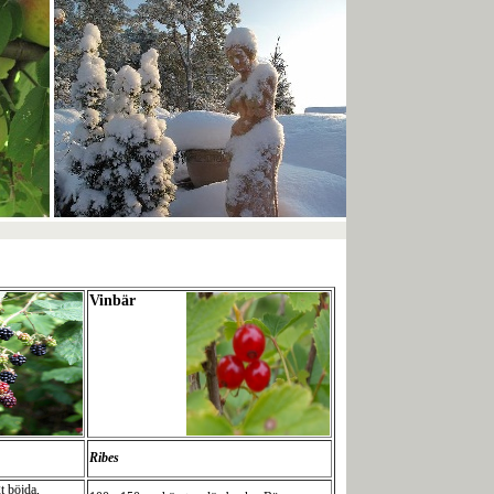
Vinbär
Ribes
t böjda,