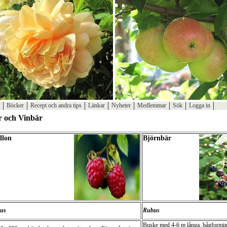
Böcker
Recept och andra tips
Länkar
Nyheter
Medlemmar
Sök
Logga in
r och Vinbär
llon
Björnbär
us
Rubus
Buske med 4-6 m långa, bågformig