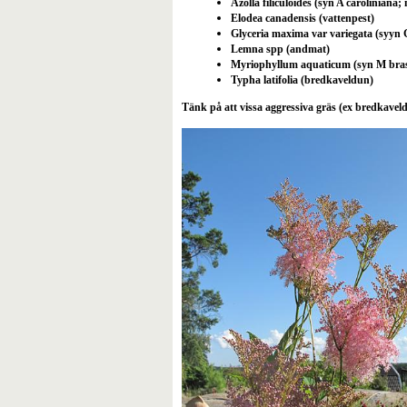
Azolla filiculoides (syn A caroliniana
Elodea canadensis (vattenpest)
Glyceria maxima var variegata (syyn G
Lemna spp (andmat)
Myriophyllum aquaticum (syn M brasil
Typha latifolia (bredkaveldun)
Tänk på att vissa aggressiva gräs (ex bredkave