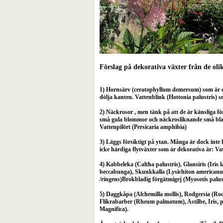
Förslag på dekorativa växter från de ol
1) Hornsärv (ceratophyllum demersum) som är de
dölja kanten. Vattenblink (Hottonia palustris) 
2) Näckrosor , men tänk på att de är känsliga fö
små gula blommor och näckrosliknande små bla
Vattenpilört (Persicaria amphibia)
3) Läggs försiktigt på ytan. Många är dock inte 
icke härdiga flytväxter som är dekorativa är: Va
4) Kabbeleka (Caltha palustris), Glansiris (Iris
beccabunga), Skunkkalla (Lysichiton americanu
/ringens)Brokbladig förgätmigej (Myosotis palust
5) Daggkåpa (Alchemilla mollis), Rodgersia (Rod
Flikrabarber (Rheum palmatum), Astilbe, Iris, 
Magnifica).