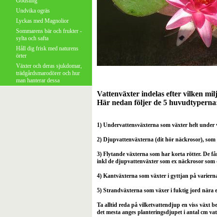
Gödsling
Undvika ogräs
Lyckas med Magnolior
Sommarens bär och frukter -
sylta och safta
Håll dig frisk med naturens
örter
Växter och deras sjukdomar,
trädgårdsmarodörer och hur
man hanterar dessa
Vattenväxter indelas efter vilken milj
Här nedan följer de 5 huvudtyperna
1) Undervattensväxterna som växter helt under vat
2) Djupvattenväxterna (dit hör näckrosor), som
3) Flytande växterna som har korta rötter. De får
inkl de djupvattenväxter som ex näckrosor som 
4) Kantväxterna som växter i gyttjan på varier
5) Strandväxterna som växer i fuktig jord nära 
Ta alltid reda på vilketvattendjup en viss växt 
det mesta anges planteringsdjupet i antal cm v