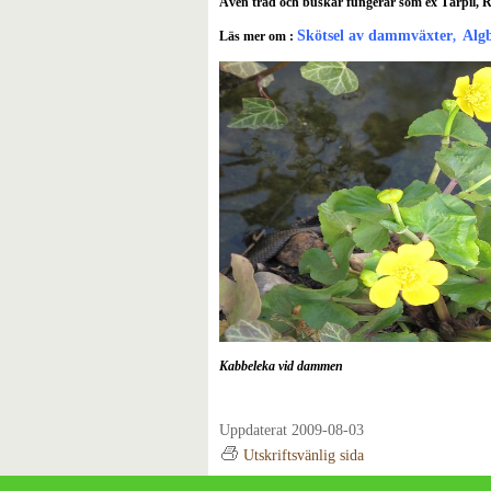
Även träd och buskar fungerar som ex Tårpil, R
Skötsel av dammväxter
Alg
Läs mer om :
,
Kabbeleka vid dammen
Uppdaterat 2009-08-03
Utskriftsvänlig sida