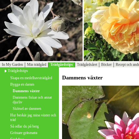
In My Garden
Min trädgård
Trädgårdstips
Trädgårdsåret
Böcker
Recept och andr
Trädgårdstips
Dammens växter
Skapa en medelhavsträdgård
Bygga en damm
Dammens växter
Dammens fiskar och annat
djurliv
Skötsel av dammen
Hur beskär jag mina växter och
träd
Så odlar du på berg
Grönare gräsmatta