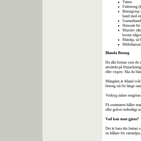
Vatten
Finbetong (k
Betongvisp 
hand med en 
Gummihand
Hönsnät för
Murslev elle
kostar någr
Matolja, så 
Möbeltassar.
Blanda Betong
Ha alla formar som du tä
använda på förpackningen
eller vispen. Ska du bl
Mängden är ibland svår a
betong stå för länge oan
Verktyg måste rengöras d
På sommaren håller man f
eller golvet ordentligt 
Vad kan man gjuta?
Det är bara din fantasi
en hållare för värmeljus,