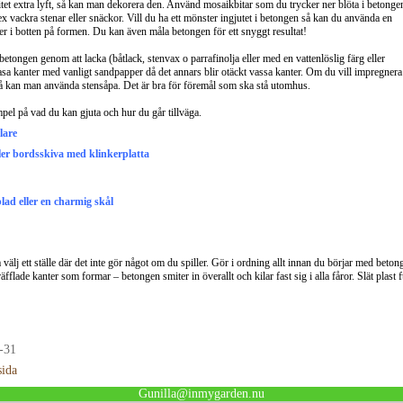
litet extra lyft, så kan man dekorera den. Använd mosaikbitar som du trycker ner blöta i betonge
ex vackra stenar eller snäckor. Vill du ha ett mönster ingjutet i betongen så kan du använda en
r i botten på formen. Du kan även måla betongen för ett snyggt resultat!
tongen genom att lacka (båtlack, stenvax o parrafinolja eller med en vattenlöslig färg eller
asa kanter med vanligt sandpapper då det annars blir otäckt vassa kanter. Om du vill impregnera
 kan man använda stensåpa. Det är bra för föremål som ska stå utomhus.
pel på vad du kan gjuta och hur du går tillväga.
lare
ler bordsskiva med klinkerplatta
lad eller en charmig skål
 välj ett ställe där det inte gör något om du spiller.
Gör i ordning allt innan du börjar med betonge
fflade kanter som formar – betongen smiter in överallt och kilar fast sig i alla fåror. Slät plast f
-31
sida
Gunilla@inmygarden.nu