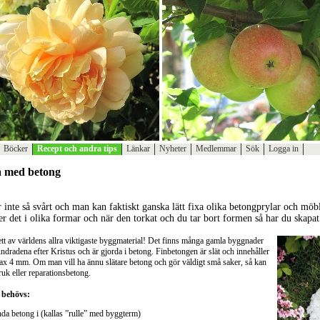
Böcker
Recept och andra tips
Länkar
Nyheter
Medlemmar
Sök
Logga in
a med betong
r inte så svårt och man kan faktiskt ganska lätt fixa olika betongprylar och mö
r det i olika formar och när den torkat och du tar bort formen så har du skapat 
ett av världens allra viktigaste byggmaterial! Det finns många gamla byggnader
ndradena efter Kristus och är gjorda i betong. Finbetongen är slät och innehåller
x 4 mm. Om man vill ha ännu slätare betong och gör väldigt små saker, så kan
k eller reparationsbetong.
 behövs:
nda betong i (kallas ”rulle” med byggterm)