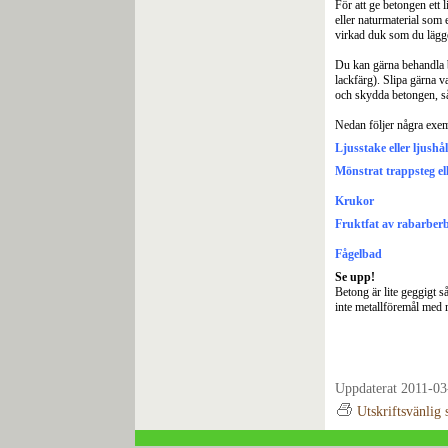
För att ge betongen ett 
eller naturmaterial som 
virkad duk som du lägge
Du kan gärna behandla be
lackfärg). Slipa gärna v
och skydda betongen, så
Nedan följer några exem
Ljusstake eller ljushål
Mönstrat trappsteg el
Krukor
Fruktfat av rabarberb
Fågelb
ad
Se upp!
Betong är lite geggigt så
inte metallföremål med rä
Uppdaterat 2011-03
Utskriftsvänlig 