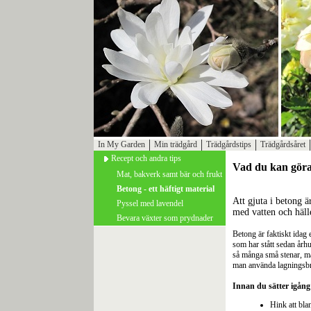
In My Garden
Min trädgård
Trädgårdstips
Trädgårdsåret
Recept och andra tips
Vad du kan gör
Mat, bakverk samt bär och frukt
Betong - ett häftigt material
Att gjuta i betong ä
Pyssel med lavendel
med vatten och hälle
Bevara växter som prydnader
Betong är faktiskt idag 
som har stått sedan århu
så många små stenar, ma
man använda lagningsbru
Innan du sätter igång
Hink att bla