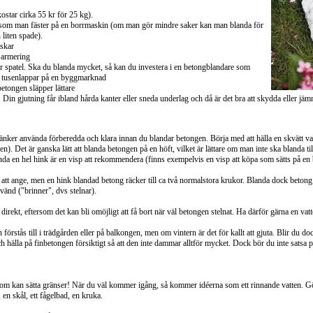
ostar cirka 55 kr för 25 kg).
som man fäster på en borrmaskin (om man gör mindre saker kan man blanda för
liten spade).
skar
 armering
r spatel. Ska du blanda mycket, så kan du investera i en betongblandare som
a tusenlappar på en byggmarknad
betongen släpper lättare
 Din gjutning får ibland hårda kanter eller sneda underlag och då är det bra att skydda eller j
nker använda förberedda och klara innan du blandar betongen. Börja med att hälla en skvätt vatt
). Det är ganska lätt att blanda betongen på en höft, vilket är lättare om man inte ska blanda ti
anda en hel hink är en visp att rekommendera (finns exempelvis en visp att köpa som sätts på en
tt ange, men en hink blandad betong räcker till ca två normalstora krukor. Blanda dock betong al
vänd ("brinner", dvs stelnar).
irekt, eftersom det kan bli omöjligt att få bort när väl betongen stelnat. Ha därför gärna en vatt
örstås till i trädgården eller på balkongen, men om vintern är det för kallt att gjuta. Blir du d
och hälla på finbetongen försiktigt så att den inte dammar alltför mycket. Dock bör du inte satsa 
 som kan sätta gränser! När du väl kommer igång, så kommer idéerna som ett rinnande vatten. G
 en skål, ett fågelbad, en kruka.