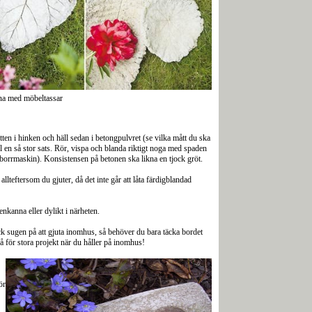
ämna med möbeltassar
en i hinken och häll sedan i betongpulvret (se vilka mått du ska
ll en så stor sats. Rör, vispa och blanda riktigt noga med spaden
 borrmaskin). Konsistensen på betonen ska likna en tjock gröt.
lteftersom du gjuter, då det inte går att låta färdigblandad
enkanna eller dylikt i närheten.
ock sugen på att gjuta inomhus, så behöver du bara täcka bordet
på för stora projekt när du håller på inomhus!
ör