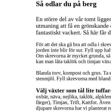
Så odlar du på berg
En större del av vår tomt ligger
utmaning att få en grönskande 
fantastiskt vackert. Så här får d
För att det ska gå bra att odla i skre
jorden inte blir för sur. Fyll upp h
Om skrevorna är mycket grunda, så f
kan man låta taklök och timjan växa 
Blanda torv, kompost och grus. Ta en
stenmjöl. Fyll skrevorna med bland
Välj växter som tål lite tuffa
oxbär, näva, nejlika, taklök, alpkle
färger), Timjan, Trift, Kattfot. Äv
djupare skrevorna har vi planterat 