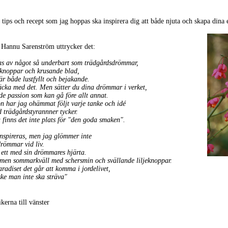
tips och recept som jag hoppas ska inspirera dig att både njuta och skapa dina
n Hannu Sarenström uttrycker det:
s av något så underbart som trädgårdsdrömmar,
 knoppar och krusande blad,
är både lustfyllt och bejakande.
äcka med det. Men sätter du dina drömmar i verket,
e passion som kan gå före allt annat.
n har jag ohämmat följt varje tanke och idé
d trädgårdstyrannner tycker.
a finns det inte plats för "den goda smaken".
inspireras, men jag glömmer inte
drömmar vid liv.
 ett med sin drömmares hjärta.
men sommarkväll med schersmin och svällande liljeknoppar.
adiset det går att komma i jordelivet,
ke man inte ska sträva"
kerna till vänster