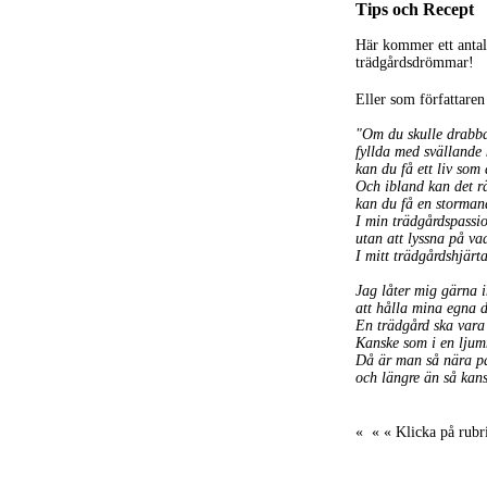
Tips och Recept
Här kommer ett antal 
trädgårdsdrömmar!
Eller som författare
"Om du skulle drabba
fyllda med svällande
kan du få ett liv som 
Och ibland kan det r
kan du få en stormand
I min trädgårdspassio
utan att lyssna på va
I mitt trädgårdshjärt
Jag låter mig gärna 
att hålla mina egna 
En trädgård ska vara
Kanske som i en ljum
Då är man så nära par
och längre än så kans
« « « Klicka på rubri