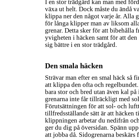
I en stor trädgård kan man med förd
växa ut helt. Dock måste du ändå v
klippa ner den något varje år. Alla 
för långa klipper man av liksom all
grenar. Detta sker för att bibehålla 
yvigheten i häcken samt för att den
sig bättre i en stor trädgård.
Den smala häcken
Strävar man efter en smal häck så fi
att klippa den ofta och regelbundet.
bara stor och bred utan även kal på 
grenarna inte får tillräckligt med so
Förutsättningen för att sol- och luft
tillfredsställande sätt är att häcken t
klippningen arbetar du nedifrån och
ger du dig på översidan. Spänn upp et
att jobba då. Sidogrenarna beskärs 