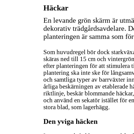
Häckar
En levande grön skärm är utmä
dekorativ trädgårdsavdelare. D
planteringen är samma som för 
Som huvudregel bör dock starkväxan
skäras ned till 15 cm och vintergrö
efter planteringen för att stimulera t
plantering ska inte ske för långsa
och samtliga typer av barrväxter in
årliga beskärningen av etablerade h
riktlinje, beskär blommande häckar,
och använd en sekatör istället för 
stora blad, som lagerhägg.
Den yviga häcken