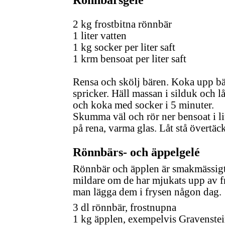
Rönnbärsgelé
2 kg frostbitna rönnbär
1 liter vatten
1 kg socker per liter saft
1 krm bensoat per liter saft
Rensa och skölj bären. Koka upp bär
spricker. Häll massan i silduk och l
och koka med socker i 5 minuter.
Skumma väl och rör ner bensoat i lit
på rena, varma glas. Låt stå övertäckt
Rönnbärs- och äppelgelé
Rönnbär och äpplen är smakmässigt 
mildare om de har mjukats upp av f
man lägga dem i frysen någon dag.
3 dl rönnbär, frostnupna
1 kg äpplen, exempelvis Gravenstei