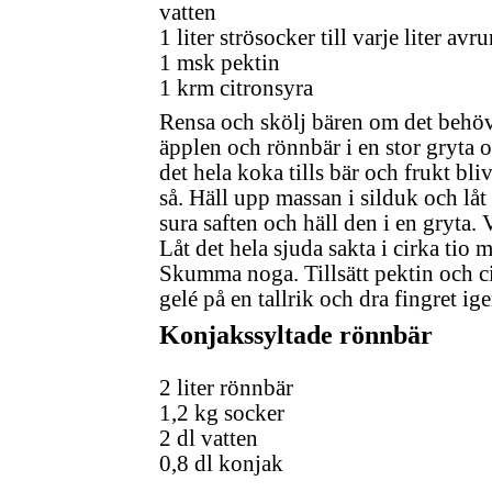
vatten
1 liter strösocker till varje liter avr
1 msk pektin
1 krm citronsyra
Rensa och skölj bären om det behöv
äpplen och rönnbär i en stor gryta oc
det hela koka tills bär och frukt bl
så. Häll upp massan i silduk och låt
sura saften och häll den i en gryta.
Låt det hela sjuda sakta i cirka tio m
Skumma noga. Tillsätt pektin och c
gelé på en tallrik och dra fingret i
Konjakssyltade rönnbär
2 liter rönnbär
1,2 kg socker
2 dl vatten
0,8 dl konjak