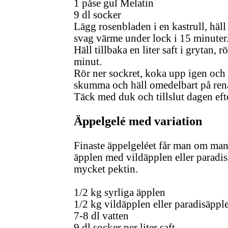
1 påse gul Melatin
9 dl socker
Lägg rosenbladen i en kastrull, häll 
svag värme under lock i 15 minuter
Häll tillbaka en liter saft i grytan
minut.
Rör ner sockret, koka upp igen och
skumma och häll omedelbart på rena
Täck med duk och tillslut dagen eft
Äppelgelé med variation
Finaste äppelgeléet får man om man
äpplen med vildäpplen eller paradi
mycket pektin.
1/2 kg syrliga äpplen
1/2 kg vildäpplen eller paradisäppl
7-8 dl vatten
9 dl socker per liter saft