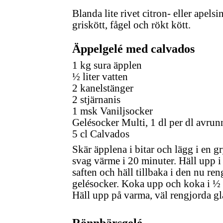
Blanda lite rivet citron- eller apelsi
griskött, fågel och rökt kött.
Äppelgelé med calvados
1 kg sura äpplen
½ liter vatten
2 kanelstänger
2 stjärnanis
1 msk Vaniljsocker
Gelésocker Multi, 1 dl per dl avrun
5 cl Calvados
Skär äpplena i bitar och lägg i en gr
svag värme i 20 minuter. Häll upp i 
saften och häll tillbaka i den nu ren
gelésocker. Koka upp och koka i ½ 
Häll upp på varma, väl rengjorda gla