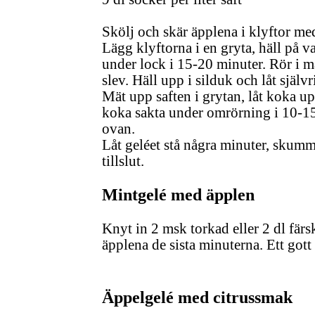
Skölj och skär äpplena i klyftor me
Lägg klyftorna i en gryta, häll på 
under lock i 15-20 minuter. Rör i 
slev. Häll upp i silduk och låt själv
Mät upp saften i grytan, låt koka upp
koka sakta under omrörning i 10-15 m
ovan.
Låt geléet stå några minuter, skumm
tillslut.
Mintgelé med äpplen
Knyt in 2 msk torkad eller 2 dl fär
äpplena de sista minuterna. Ett gott 
Äppelgelé med citrussmak