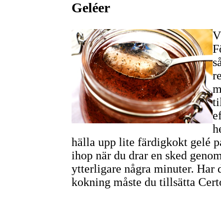
Geléer
V
F
s
r
m
t
e
h
hälla upp lite färdigkokt gelé p
ihop när du drar en sked genom
ytterligare några minuter. Har d
kokning måste du tillsätta Cert